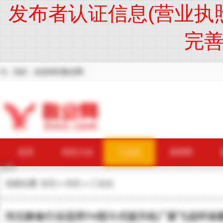
发布者认证信息(营业执
完
Hi，你好，欢迎来到敬业网
首页
供应大全
工业品
原材料
当前位置:
首页
»
供应
»
工业品
河北粮食行业适用TH型斗式提升机厂家飞远环保