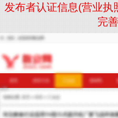
发布者认证信息(营业执
完
Hi，你好，欢迎来到敬业网
首页
供应大全
工业品
原材料
当前位置:
首页
»
供应
»
工业品
河北粮食行业适用TH型斗式提升机厂家飞远环保