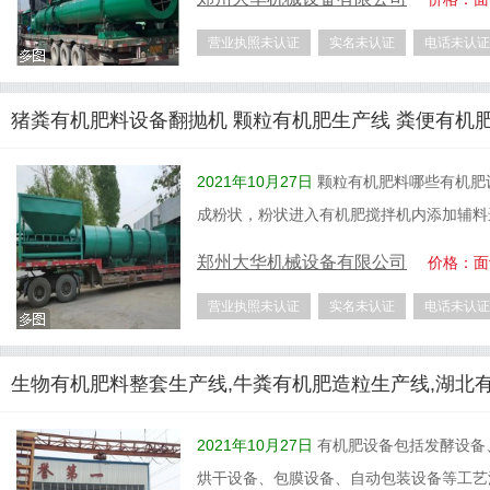
营业执照未认证
实名未认证
电话未认证
猪粪有机肥料设备翻抛机 颗粒有机肥生产线 粪便有机
2021年10月27日
颗粒有机肥料哪些有机肥
成粉状，粉状进入有机肥搅拌机内添加辅料
郑州大华机械设备有限公司
价格：面
营业执照未认证
实名未认证
电话未认证
生物有机肥料整套生产线,牛粪有机肥造粒生产线,湖北
2021年10月27日
有机肥设备包括发酵设备
烘干设备、包膜设备、自动包装设备等工艺