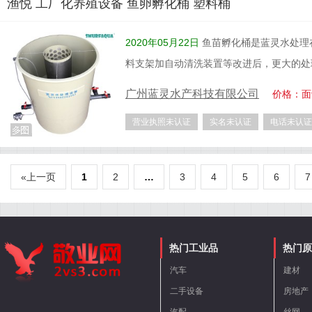
渔悦 工厂化养殖设备 鱼卵孵化桶 塑料桶
2020年05月22日
鱼苗孵化桶是蓝灵水处理
料支架加自动清洗装置等改进后，更大的处
广州蓝灵水产科技有限公司
价格：面
营业执照未认证
实名未认证
电话未认证
«上一页
1
2
…
3
4
5
6
热门工业品
热门原
汽车
建材
二手设备
房地产