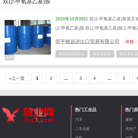
双(2-甲氧基乙基)胺
2020年10月08日
双(2-甲氧基乙基)胺英文名称:b
(2-甲氧乙基)胺;双(2-甲氧基乙基)胺;2-甲氧
邹平铭远进出口贸易有限公司
价格
营业执照未认证
实名未认证
电话未认证
«上一页
1
2
…
3
4
…
5
热门工业品
热门原
汽车
建材
二手设备
房地产