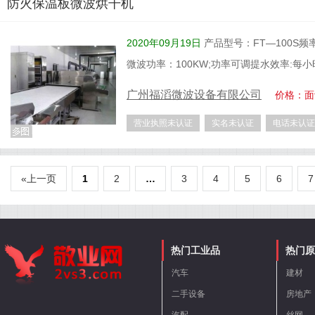
防火保温板微波烘干机
2020年09月19日
产品型号：FT—100S频率：
微波功率：100KW;功率可调提水效率:每小
广州福滔微波设备有限公司
价格：面
营业执照未认证
实名未认证
电话未认证
«上一页
1
2
…
3
4
5
6
热门工业品
热门原
汽车
建材
二手设备
房地产