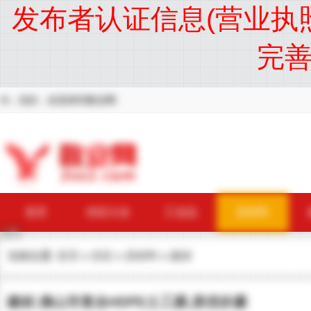
发布者认证信息(营业执
完
Hi，你好，欢迎来到敬业网
首页
供应大全
工业品
原材料
当前位置:
首页
»
供应
»
原材料
»
建材
建材,佛山市复合HDPE土工膜,质优价廉