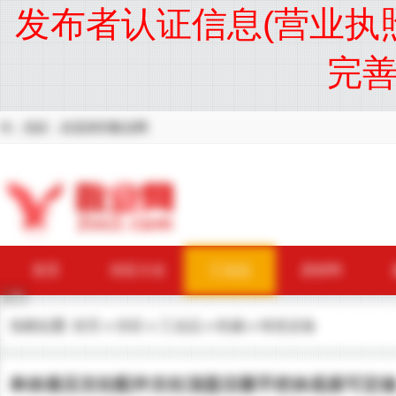
发布者认证信息(营业执
完
Hi，你好，欢迎来到敬业网
首页
供应大全
工业品
原材料
当前位置:
首页
»
供应
»
工业品
»
机械
»
铸造设备
单体液压支柱配件支柱顶盖活塞手把体底座可定