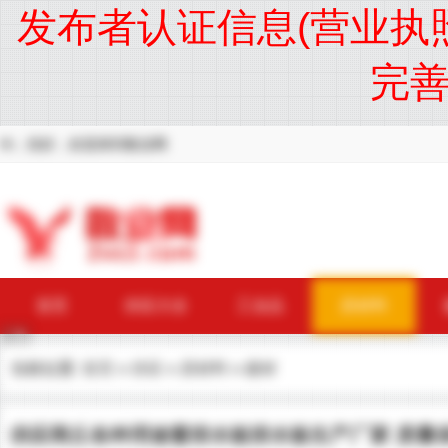
发布者认证信息(营业执
完
Hi，你好，欢迎来到敬业网
首页
供应大全
工业品
原材料
当前位置:
首页
»
供应
»
原材料
»
建材
供应商丘各种用途蓄排水板排水板生产厂家 质量