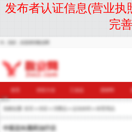
发布者认证信息(营业执
完
Hi，你好，欢迎来到敬业网
首页
供应大全
工业品
原材料
当前位置:
首页
»
供应
»
消费品
»
运动休闲
»
体育用品
中医定向透药治疗仪