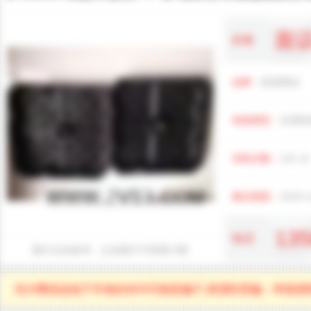
面
价格
品牌：
程源塑业
有效期至：
长期有
浏览次数：
101
次
最后更新：
2018-1
13
电话
图片仅供参考，点击图片可查看大图
先付费或远低于市场价的均可能是骗子,请谨防受骗；举报请