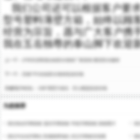
我们公司还可以根据客户要求
型号塑料薄壁方箱，始终以顾
经营为宗旨，愿与广大客户携
我在五岳独尊的泰山脚下欢迎新
上一个：
泸州非沥青基自粘防水卷材厂家直销 雅安防水建材
下一个：
宜春TPO自粘防水卷材批发价格
关键词(TAGS)：
GBF薄壁方箱生
空心楼盖批发价格
为您推荐
湖北电动升降路桩 遥控升降路桩 学校升降路桩 路桩图片
湖
湖北半自动升降柱 防撞路障地柱 武汉升降桩安装图
湖