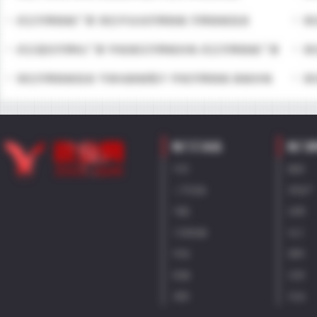
武汉升降路桩厂家 湖北半自动升降路桩 升降路桩批发
湖
武汉遥控升降柱厂家 学校液压升降桩价格 武汉升降路桩厂家
湖
湖北升降路桩批发 可移动路桩图片 学校升降路桩 路桩价格
湖
热门工业品
热门原
汽车
建材
二手设备
房地产
汽配
丝网
工程机械
化工
环保
塑料
机械
石材
消防
石油