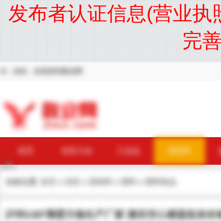
发布者认证信息(营业执
完
Hi，你好，欢迎来到敬业网
首页
供应大全
工业品
原材料
当前位置:
首页
»
供应
»
原材料
»
塑料
»
塑料制品
泸州GBF薄壁方箱生产厂家 雅安空心楼盖批发价