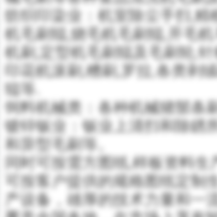
纺织印染业：机室除尘手扫,精
机毛刷辊,烧毛机毛刷辊,开毛机
机刷,定型机毛刷辊及毛刷轮,针板
印花机滚刷,槽刷,罗拉,各类剥
辊等.
饲料机械类：各种机械猪鬃条
镀锌钣业：钣业上清扫和除銹所
和异型毛刷等。
同时可按需方图纸,样板资料生
可按客户提供的规格图纸定制生
产设备，雄厚的技术力量和一