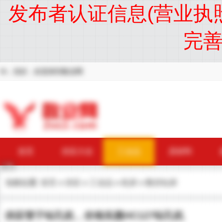
发布者认证信息(营业执
完
Hi，你好，欢迎来到敬业网
首页
供应大全
工业品
原材料
当前位置:
首页
»
供应
»
工业品
»
机床
»
数控钻床
供应管子钻孔机，价格实惠HC127钻孔机