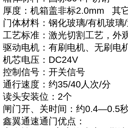
厚度：机箱盖非标
2.0mm
其
门体材料：钢化玻璃
/
有机玻璃
/
工艺标准：激光切割工艺，外
驱动电机：有刷电机、无刷电
机芯电压：
DC24V
控制信号：开关信号
通行速度：约
35/40
人次
/
分
读头安装位：
2
个
闸门开、关时间：约
0.4
—
0.5
鑫翼通速通门优点：