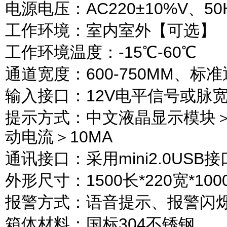
电源电压：
AC220
±
10%V
、
50
工作环境：室内室外【可选】
工作环境温度：
-15
℃
-60
℃
通道宽度：
600-750MM
、标准
输入接口：
12V
电平信号或脉
提示方式：中文液晶显示模块
动电流＞
10MA
通讯接口：采用
mini2.0USB
接
外形尺寸：
1500
长
*220
宽
*100
报警方式：语音提示、报警闪
箱体材料：国标
304
不锈钢