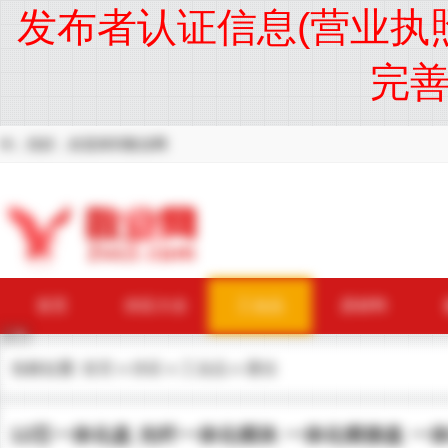
发布者认证信息(营业执
完
Hi，你好，欢迎来到敬业网
首页
供应大全
工业品
原材料
当前位置:
首页
»
供应
»
工业品
»
通信
12芯一体化盘 光纤一体化模块 一体化熔接盘 一