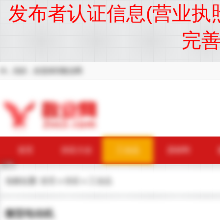
发布者认证信息(营业执
完
Hi，你好，欢迎来到敬业网
首页
供应大全
工业品
原材料
当前位置:
首页
»
供应
»
工业品
微型电动机