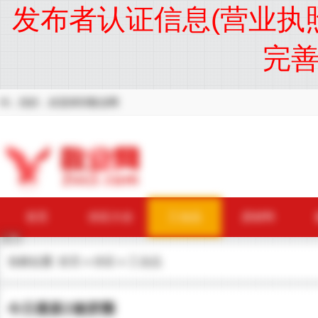
发布者认证信息(营业执
完
Hi，你好，欢迎来到敬业网
首页
供应大全
工业品
原材料
当前位置:
首页
»
供应
»
工业品
今日最新Z橡胶圈