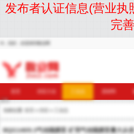
发布者认证信息(营业执
完
Hi，你好，欢迎来到敬业网
首页
供应大全
工业品
原材料
当前位置:
首页
»
供应
»
工业品
BQG140/0.3气动隔膜泵 矿用气动隔膜泵量大从