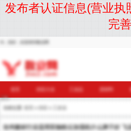
发布者认证信息(营业执
完
Hi，你好，欢迎来到敬业网
首页
供应大全
工业品
原材料
当前位置:
首页
»
供应
»
工农业
沧州建材行业适用双轴粉尘加湿机什么牌子好 飞