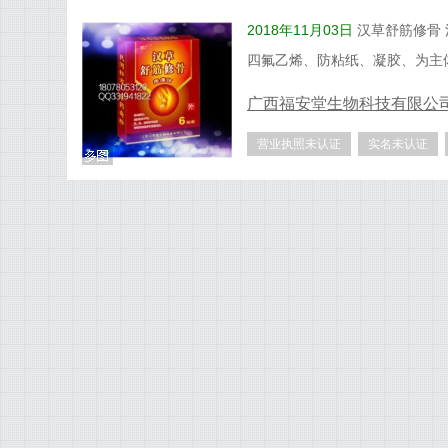
2018年11月03日
汉草舒筋修骨
四氟乙烯、防粘纸、凝胶、为主
广西福安堂生物科技有限公
营业执照未认证
实名未认证