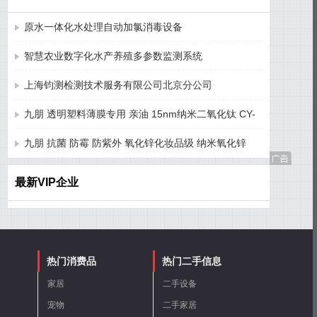
原水一体化水处理自动加氯消毒设备
智慧农业数字化水产养殖多参数监测系统
上海钧测检测技术服务有限公司北京分公司
九朋 透明塑料薄膜专用 亲油 15nm纳米二氧化钛 CY-
T15ST
九朋 抗菌 防霉 防紫外 氧化锌化妆品级 纳米氧化锌
CY-J50H
最新VIP企业
热门消费品
热门二手信息
家居
二手设备
宠物
二手家居