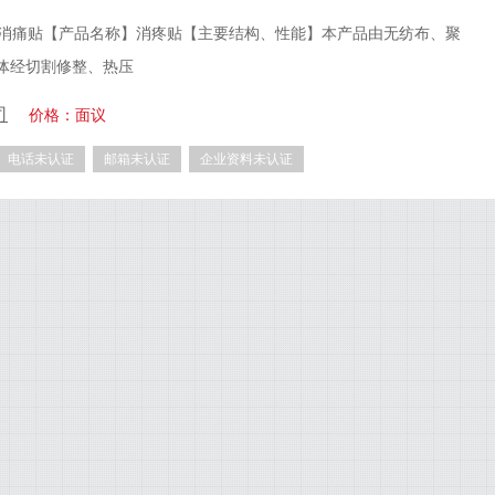
 消痛贴【产品名称】消疼贴【主要结构、性能】本产品由无纺布、聚
体经切割修整、热压
司
价格：面议
电话未认证
邮箱未认证
企业资料未认证