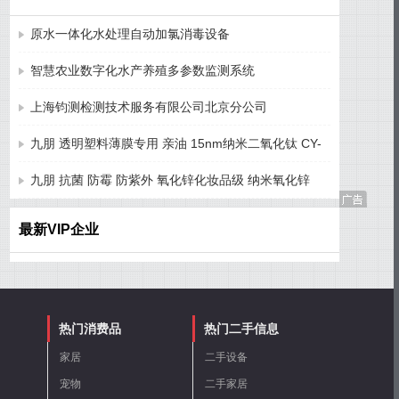
原水一体化水处理自动加氯消毒设备
智慧农业数字化水产养殖多参数监测系统
上海钧测检测技术服务有限公司北京分公司
九朋 透明塑料薄膜专用 亲油 15nm纳米二氧化钛 CY-
T15ST
九朋 抗菌 防霉 防紫外 氧化锌化妆品级 纳米氧化锌
CY-J50H
最新VIP企业
热门消费品
热门二手信息
家居
二手设备
宠物
二手家居