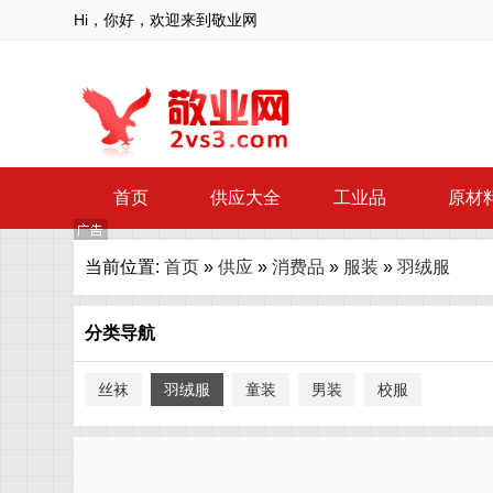
Hi，你好，欢迎来到敬业网
首页
供应大全
工业品
原材
当前位置:
首页
»
供应
»
消费品
»
服装
»
羽绒服
分类导航
丝袜
羽绒服
童装
男装
校服