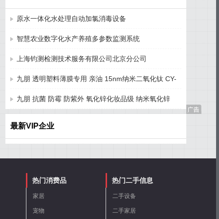
原水一体化水处理自动加氯消毒设备
智慧农业数字化水产养殖多参数监测系统
上海钧测检测技术服务有限公司北京分公司
九朋 透明塑料薄膜专用 亲油 15nm纳米二氧化钛 CY-
T15ST
九朋 抗菌 防霉 防紫外 氧化锌化妆品级 纳米氧化锌
CY-J50H
最新VIP企业
热门消费品
热门二手信息
家居
二手设备
宠物
二手家居