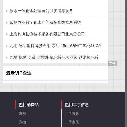
原水一体化水处理自动加氯消毒设备
智慧农业数字化水产养殖多参数监测系统
上海钧测检测技术服务有限公司北京分公司
九朋 透明塑料薄膜专用 亲油 15nm纳米二氧化钛 CY-
T15ST
九朋 抗菌 防霉 防紫外 氧化锌化妆品级 纳米氧化锌
CY-J50H
最新VIP企业
热门消费品
热门二手信息
家居
二手设备
宠物
二手家居