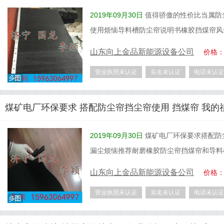
2019年09月30日
值得骄傲的性价比当属防
使用烦恼导料槽防尘帘说明书橡胶挡煤帘风
山东向上金品新能源设备公司
价格
营业执照未认证
实名未认证
电话未认证
煤矿电厂环保要求 搭配防尘帘挡尘帘使用 挡煤帘 我的
2019年09月30日
煤矿电厂环保要求搭配防
漏尘烦恼推荐耐磨橡胶防尘帘挡煤帘和导料
山东向上金品新能源设备公司
价格
营业执照未认证
实名未认证
电话未认证