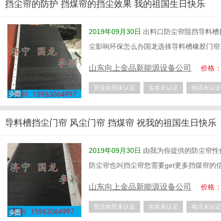
挡尘帘的防护 挡煤帘的挡尘效果 我的祖国生日快乐
2019年09月30日
出料口防尘帘阻挡导料槽
尘影响环保怎么办国龙选择导料槽橡胶门帘
山东向上金品新能源设备公司
价格
营业执照未认证
实名未认证
电话未认证
导料槽挡尘门帘 风尘门帘 挡煤帘 祝我的祖国生日快乐
2019年09月30日
由我为你提供的防尘帘性
防尘帘也叫挡尘帘您需要get更多挡煤帘的
山东向上金品新能源设备公司
价格
营业执照未认证
实名未认证
电话未认证