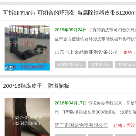
可拆卸的皮带 可闭合的环形带 当属除铁器皮带B1200m
2019年09月24日
可拆卸的皮带可闭合的环
皮带更方便除铁器环形皮带除铁器环形带的
山东向上金品新能源设备公司
价格
营业执照未认证
实名未认证
电话未认证
200*16挡煤皮子，防溢裙板
2018年04月17日
你说你会等我回来，你是等
您，T型防溢裙板长尾300挡煤皮。短尾防溢
济宁市国龙物资有限公司
价格：面议