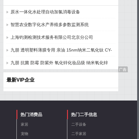
原水一体化水处理自动加氯消毒设备
智慧农业数字化水产养殖多参数监测系统
上海钧测检测技术服务有限公司北京分公司
九朋 透明塑料薄膜专用 亲油 15nm纳米二氧化钛 CY-
T15ST
九朋 抗菌 防霉 防紫外 氧化锌化妆品级 纳米氧化锌
CY-J50H
最新VIP企业
热门消费品
热门二手信息
家居
二手设备
宠物
二手家居